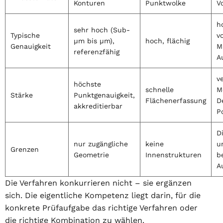
Konturen
Punktwolke
V
h
sehr hoch (Sub-
Typische
v
µm bis µm),
hoch, flächig
Genauigkeit
M
referenzfähig
A
v
höchste
schnelle
M
Stärke
Punktgenauigkeit,
Flächenerfassung
D
akkreditierbar
P
D
nur zugängliche
keine
u
Grenzen
Geometrie
Innenstrukturen
b
A
Die Verfahren konkurrieren nicht – sie ergänzen
sich. Die eigentliche Kompetenz liegt darin, für die
konkrete Prüfaufgabe das richtige Verfahren oder
die richtige Kombination zu wählen.