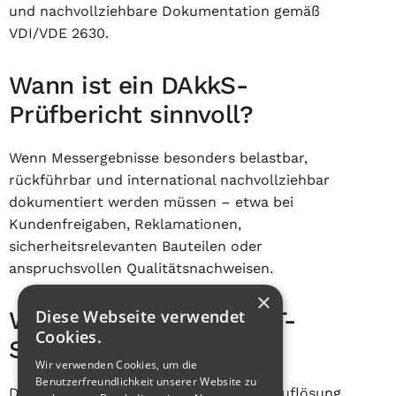
und nachvollziehbare Dokumentation gemäß
VDI/VDE 2630.
Wann ist ein DAkkS-
Prüfbericht sinnvoll?
Wenn Messergebnisse besonders belastbar,
rückführbar und international nachvollziehbar
dokumentiert werden müssen – etwa bei
Kundenfreigaben, Reklamationen,
sicherheitsrelevanten Bauteilen oder
anspruchsvollen Qualitätsnachweisen.
×
Diese Webseite verwendet
Wie lange dauert ein CT-
Cookies.
Scan?
Wir verwenden Cookies, um die
Benutzerfreundlichkeit unserer Website zu
Das hängt von Bauteilgröße, Material, Auflösung,