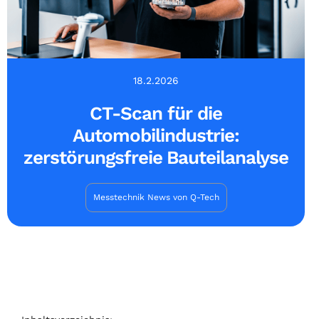
18.2.2026
CT-Scan für die
Automobilindustrie:
zerstörungsfreie Bauteilanalyse
Messtechnik News von Q-Tech