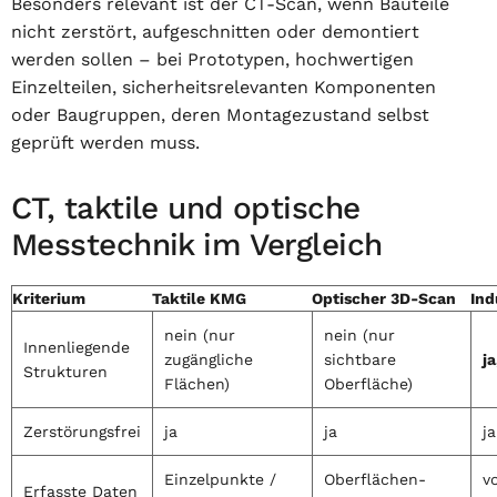
Besonders relevant ist der CT-Scan, wenn Bauteile
nicht zerstört, aufgeschnitten oder demontiert
werden sollen – bei Prototypen, hochwertigen
Einzelteilen, sicherheitsrelevanten Komponenten
oder Baugruppen, deren Montagezustand selbst
geprüft werden muss.
CT, taktile und optische
Messtechnik im Vergleich
Kriterium
Taktile KMG
Optischer 3D-Scan
Ind
nein (nur
nein (nur
Innenliegende
zugängliche
sichtbare
ja
Strukturen
Flächen)
Oberfläche)
Zerstörungsfrei
ja
ja
ja
Einzelpunkte /
Oberflächen-
v
Erfasste Daten