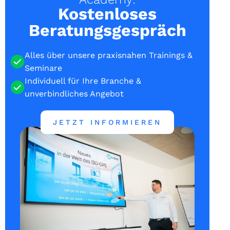
Kostenloses
Beratungsgespräch
Alles über unsere praxisnahen Trainings &
Seminare
Individuell für Ihre Branche &
unverbindliches Angebot
JETZT INFORMIEREN