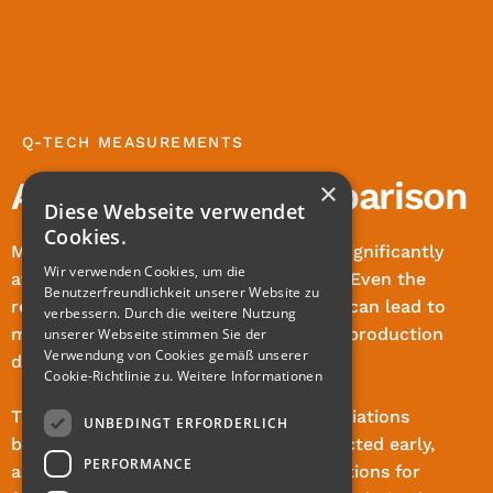
Q-TECH MEASUREMENTS
Actual-actual comparison
×
Diese Webseite verwendet
Cookies.
Material changes or tool changes can significantly
Wir verwenden Cookies, um die
affect the quality of your components. Even the
Benutzerfreundlichkeit unserer Website zu
replacement of individual mold inserts can lead to
verbessern. Durch die weitere Nutzung
minor deviations, extensive rework, or production
unserer Webseite stimmen Sie der
Verwendung von Cookies gemäß unserer
downtime.
Cookie-Richtlinie zu.
Weitere Informationen
Through actual-actual comparison, deviations
UNBEDINGT ERFORDERLICH
between two components can be detected early,
PERFORMANCE
and important conclusions and instructions for