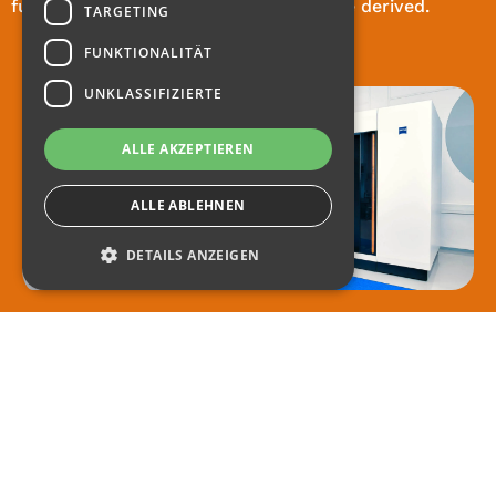
further component optimization can be derived.
TARGETING
FUNKTIONALITÄT
UNKLASSIFIZIERTE
ALLE AKZEPTIEREN
ALLE ABLEHNEN
DETAILS ANZEIGEN