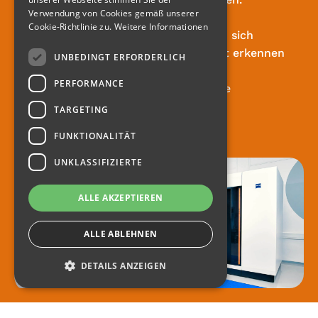
Verwendung von Cookies gemäß unserer
Cookie-Richtlinie zu.
Weitere Informationen
Mit Hilfe des Soll-Ist-Vergleichs lassen sich
Abweichungen zur CAD-Vorlage sofort erkennen
UNBEDINGT ERFORDERLICH
und wichtige Rückschlüsse sowie
PERFORMANCE
Handlungsanweisungen für die weitere
Bauteiloptimierung ableiten.
TARGETING
FUNKTIONALITÄT
UNKLASSIFIZIERTE
ALLE AKZEPTIEREN
ALLE ABLEHNEN
DETAILS ANZEIGEN