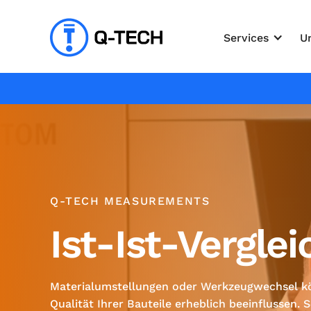
Services
U
Q-TECH MEASUREMENTS
Ist-Ist-Verglei
Materialumstellungen oder Werkzeugwechsel k
Qualität Ihrer Bauteile erheblich beeinflussen. 