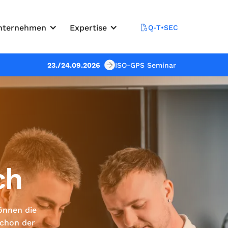
nternehmen
Expertise
Q-T•SEC
23./24.09.2026
ISO-GPS Seminar
ch
önnen die
Schon der