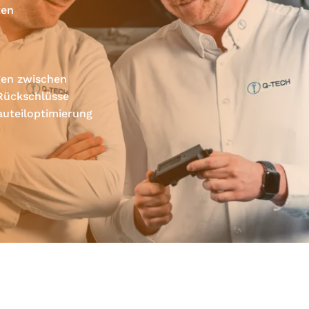
ten
gen zwischen
 Rückschlüsse
auteiloptimierung