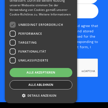
verbessern. Durch die weitere Nutzung
unserer Webseite stimmen Sie der
Verwendung von Cookies gemäß unserer
Cookie-Richtlinie zu.
Weitere Informationen
UNBEDINGT ERFORDERLICH
Yes, I have read the
privacy policy
and agree that
the data I provide will be collected and stored
PERFORMANCE
electronically. My data will only be used for the
specific purpose of processing and responding to
TARGETING
my inquiry. By submitting the contact form, I
FUNKTIONALITÄT
agree to the processing of my data.
UNKLASSIFIZIERTE
ALLE AKZEPTIEREN
ALLE ABLEHNEN
DETAILS ANZEIGEN