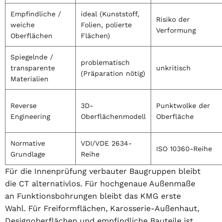
Empfindliche /
ideal (Kunststoff,
Risiko der
weiche
Folien, polierte
Verformung
Oberflächen
Flächen)
Spiegelnde /
problematisch
transparente
unkritisch
(Präparation nötig)
Materialien
Reverse
3D-
Punktwolke der
Engineering
Oberflächenmodell
Oberfläche
Normative
VDI/VDE 2634-
ISO 10360-Reihe
Grundlage
Reihe
Für die Innenprüfung verbauter Baugruppen bleibt
die CT alternativlos. Für hochgenaue Außenmaße
an Funktionsbohrungen bleibt das KMG erste
Wahl. Für Freiformflächen, Karosserie-Außenhaut,
Designoberflächen und empfindliche Bauteile ist