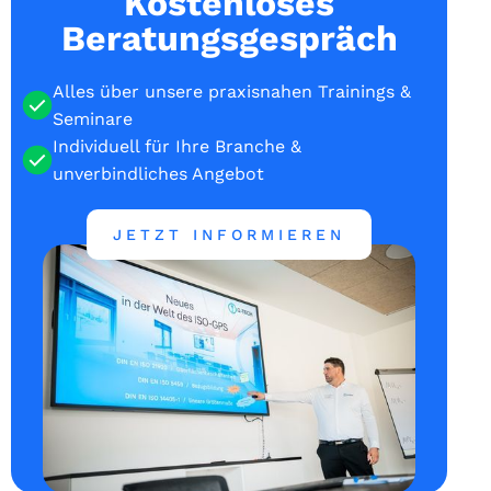
Kostenloses
Beratungsgespräch
Alles über unsere praxisnahen Trainings &
Seminare
Individuell für Ihre Branche &
unverbindliches Angebot
JETZT INFORMIEREN