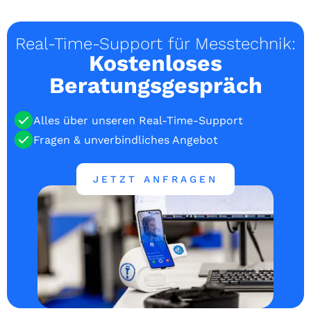
Real-Time-Support für Messtechnik:
Kostenloses
Beratungsgespräch
Alles über unseren Real-Time-Support
Fragen & unverbindliches Angebot
JETZT ANFRAGEN