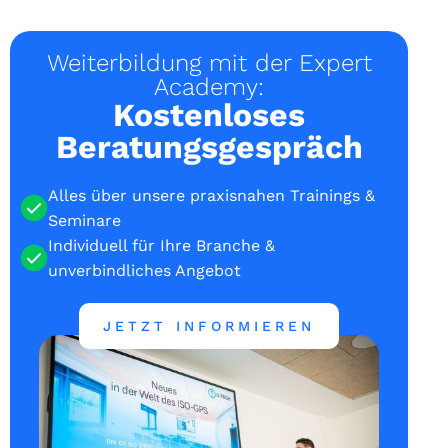
Weiterbildung mit der Expert
Academy:
Kostenloses
Beratungsgespräch
Alles über unsere praxisnahen Trainings &
Seminare
Individuell für Ihre Branche &
unverbindliches Angebot
JETZT INFORMIEREN