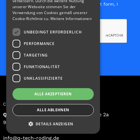
verbessern. Durch die weitere Nutzung
my inquiry. By submitting the contact form, I
unserer Webseite stimmen Sie der
agree to the processing of my data.
Verwendung von Cookies gemäß unserer
Cookie-Richtlinie zu.
Weitere Informationen
UNBEDINGT ERFORDERLICH
PERFORMANCE
TARGETING
FUNKTIONALITÄT
UNKLASSIFIZIERTE
ALLE AKZEPTIEREN
Contact
ALLE ABLEHNEN
Q-Tech Roding GmbH
Weiherhausstraße 2a
93426 Roding Germany
DETAILS ANZEIGEN
info@q-tech-roding.de