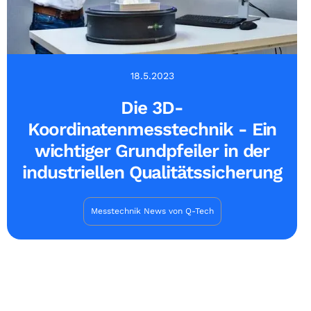
18.5.2023
Die 3D-
Koordinatenmesstechnik - Ein
wichtiger Grundpfeiler in der
industriellen Qualitätssicherung
Messtechnik News von Q-Tech