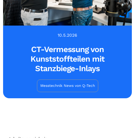
10.5.2026
CT-Vermessung von
Kunststoffteilen mit
Stanzbiege-Inlays
Messtechnik News von Q-Tech