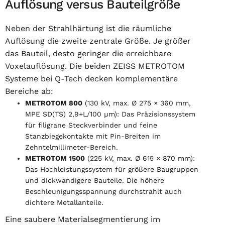
Auflösung versus Bauteilgröße
Neben der Strahlhärtung ist die räumliche
Auflösung die zweite zentrale Größe. Je größer
das Bauteil, desto geringer die erreichbare
Voxelauflösung. Die beiden ZEISS METROTOM
Systeme bei Q-Tech decken komplementäre
Bereiche ab:
METROTOM 800
(130 kV, max. Ø 275 × 360 mm,
MPE SD(TS) 2,9+L/100 µm): Das Präzisionssystem
für filigrane Steckverbinder und feine
Stanzbiegekontakte mit Pin-Breiten im
Zehntelmillimeter-Bereich.
METROTOM 1500
(225 kV, max. Ø 615 × 870 mm):
Das Hochleistungssystem für größere Baugruppen
und dickwandigere Bauteile. Die höhere
Beschleunigungsspannung durchstrahlt auch
dichtere Metallanteile.
Eine saubere Materialsegmentierung im