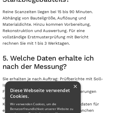
Reine Scanzeiten liegen bei 15 bis 90 Minuten.
Abhängig von Bauteilgröße, Auflösung und
Materialdichte. Hinzu kommen Vorbereitung,
Rekonstruktion und Auswertung. Für eine
vollständige Erstmusterprüfung mit Bericht
rechnen Sie mit 1 bis 3 Werktagen.
5. Welche Daten erhalte ich
nach der Messung?
Sie erhalten je nach Auftrag: Prüfberichte mit Soll-
×
Ist-Vergleichen nach DIN/ISO 1101,
Diese Webseite verwendet
Falschfarbendarstellungen, 3D-Visualisierungen
Cookies.
und STL-Modelle der Metall- und
Kunststoffanteile. Auf Wunsch Volumendaten für
Wir verwenden Cookies, um die
Benutzerfreundlichkeit unserer Website zu
eigene Auswertungen. Für regulierte Branchen