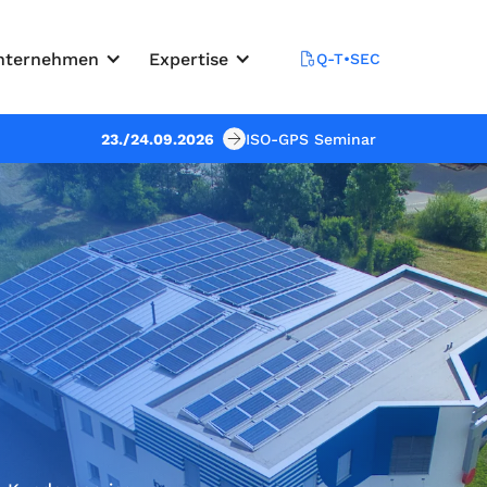
nternehmen
Expertise
Q-T•SEC
23./24.09.2026
ISO-GPS Seminar