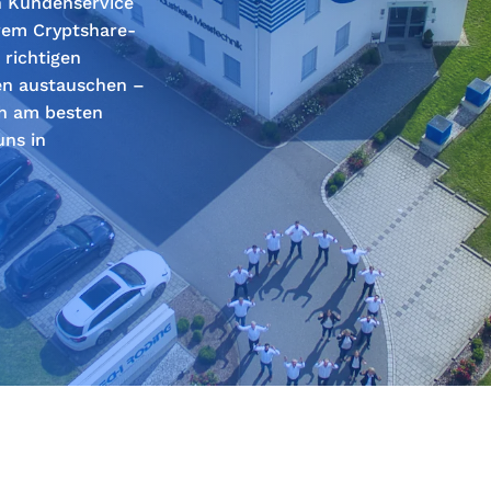
n Kundenservice
erem Cryptshare-
 richtigen
en austauschen –
ch am besten
uns in