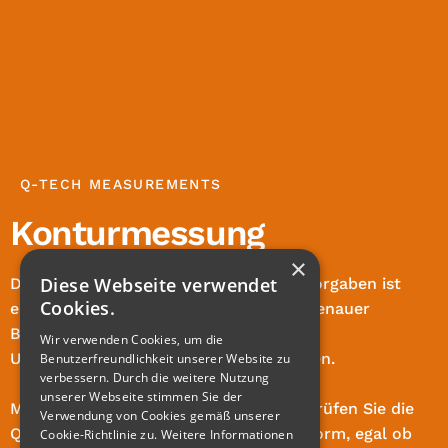
Q-TECH MEASUREMENTS
Konturmessung
×
Diese Webseite verwendet
Die Einhaltung der Kontur- und Profilvorgaben ist
Cookies.
entscheidend für die Herstellung passgenauer
Bauteile. Vermeiden Sie Abweichungen,
Wir verwenden Cookies, um die
Ungenauigkeiten und teure Nacharbeiten.
Benutzerfreundlichkeit unserer Website zu
verbessern. Durch die weitere Nutzung
unserer Webseite stimmen Sie der
Mit einer Konturmessung von Q-Tech prüfen Sie die
Verwendung von Cookies gemäß unserer
Qualität und Genauigkeit jeder Konturform, egal ob
Cookie-Richtlinie zu.
Weitere Informationen