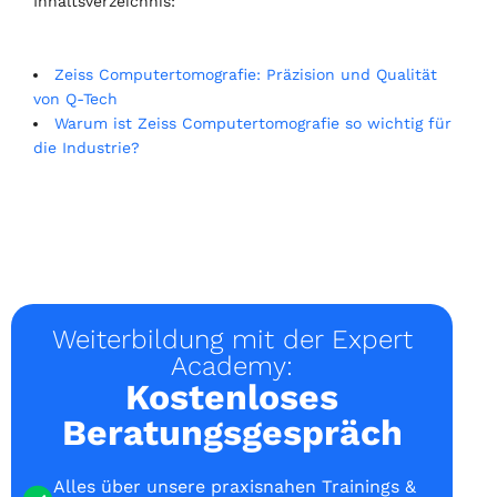
Inhaltsverzeichnis:
Zeiss Computertomografie: Präzision und Qualität
von Q-Tech
Warum ist Zeiss Computertomografie so wichtig für
die Industrie?
Weiterbildung mit der Expert
Academy:
Kostenloses
Beratungsgespräch
Alles über unsere praxisnahen Trainings &