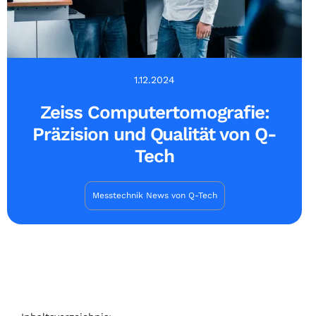
1.12.2024
Zeiss Computertomografie:
Präzision und Qualität von Q-
Tech
Messtechnik News von Q-Tech