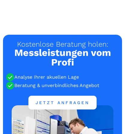
Kostenlose Beratung holen:
Messleistungen vom
Profi
Analyse Ihrer akuellen Lage
Beratung & unverbindliches Angebot
JETZT ANFRAGEN