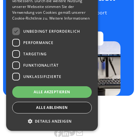
verbessern. Durch die weitere Nutzung
unserer Webseite stimmen Sie der
Alles über unseren Real-Time-Support
Verwendung von Cookies gemäß unserer
Cookie-Richtlinie zu.
Weitere Informationen
Fragen & unverbindliches Angebot
UNBEDINGT ERFORDERLICH
JETZT ANFRAGEN
PERFORMANCE
TARGETING
FUNKTIONALITÄT
UNKLASSIFIZIERTE
ALLE AKZEPTIEREN
ALLE ABLEHNEN
DETAILS ANZEIGEN