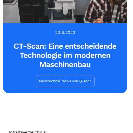
20.6.2023
CT-Scan: Eine entscheidende
Technologie im modernen
Maschinenbau
Messtechnik News von Q-Tech
Inhaltsverzeichnis: