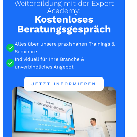
Weiterbildung mit der Expert
Academy:
Kostenloses
Beratungsgespräch
Alles über unsere praxisnahen Trainings &
Seminare
Individuell für Ihre Branche &
unverbindliches Angebot
JETZT INFORMIEREN