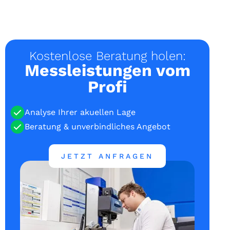
Kostenlose Beratung holen:
Messleistungen vom
Profi
Analyse Ihrer akuellen Lage
Beratung & unverbindliches Angebot
JETZT ANFRAGEN