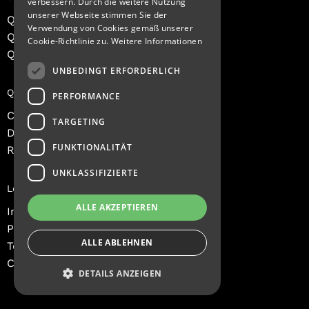
verbessern. Durch die weitere Nutzung
unserer Webseite stimmen Sie der
Q-Tech Measurements
Verwendung von Cookies gemäß unserer
Q-Tech Consulting
Cookie-Richtlinie zu.
Weitere Informationen
Q-Tech Expert Academy
UNBEDINGT ERFORDERLICH
Quick Links
PERFORMANCE
Contacts
TARGETING
Dashboard Login
FUNKTIONALITÄT
Register
UNKLASSIFIZIERTE
Legal Information
ALLE AKZEPTIEREN
Imprint
Privacy Policy
ALLE ABLEHNEN
Terms and Conditions
Contact
DETAILS ANZEIGEN