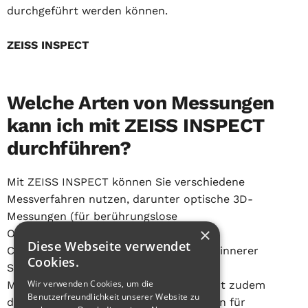
durchgeführt werden können.
ZEISS INSPECT
Welche Arten von Messungen
kann ich mit ZEISS INSPECT
durchführen?
Mit ZEISS INSPECT können Sie verschiedene
Messverfahren nutzen, darunter optische 3D-
Messungen (für berührungslose
×
Oberflächenerfassung), Röntgen- bzw.
Diese Webseite verwendet
Computertomographie (für die Analyse innerer
Cookies.
Strukturen) und weitere spezialisierte
Wir verwenden Cookies, um die
Messverfahren. Die Plattform ermöglicht zudem
Benutzerfreundlichkeit unserer Website zu
die Korrelation verschiedener Messdaten für