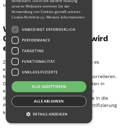
verbessern. Durch die weitere Nutzung
umfassende Analysen.
unserer Webseite stimmen Sie der
Verwendung von Cookies gemäß unserer
Cookie-Richtlinie zu.
Weitere Informationen
Was ist ZEISS
UNBEDINGT ERFORDERLICH
CORRELATEund wofür wird
PERFORMANCE
es verwendet?
TARGETING
FUNKTIONALITÄT
ZEISS CORRELATE ist eine Funktion, die es
ermöglicht, Daten aus verschiedenen
UNKLASSIFIZIERTE
Messverfahren zu kombinieren und zu korrelieren.
Damit können unterschiedliche Messdaten in
ALLE AKZEPTIEREN
einem gemeinsamen Koordinatensystem
dargestellt werden, was tiefere Einblicke in die
ALLE ABLEHNEN
Produktqualität ermöglicht und die Identifizierung
komplexer Probleme erleichtert.
DETAILS ANZEIGEN