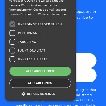
verbessern. Durch die weitere Nutzung
unserer Webseite stimmen Sie der
Verwendung von Cookies gemäß unserer
Are you interested in the latest whitepapers or
Cookie-Richtlinie zu.
Weitere Informationen
interesting industry news? Then subscribe to
our newsletter!
UNBEDINGT ERFORDERLICH
Follow us on social media:
PERFORMANCE
TARGETING
FUNKTIONALITÄT
UNKLASSIFIZIERTE
ALLE AKZEPTIEREN
ALLE ABLEHNEN
Yes, I have read the
privacy policy
and agree that
DETAILS ANZEIGEN
the data I provide will be collected and stored
electronically. My data will only be used for the
specific purpose of processing and responding to