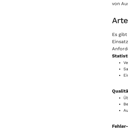
von Au
Arte
Es gib
Einsatz
Anford
Statis
Ve
Sa
Ei
Qualitä
Üb
Be
Au
Fehler