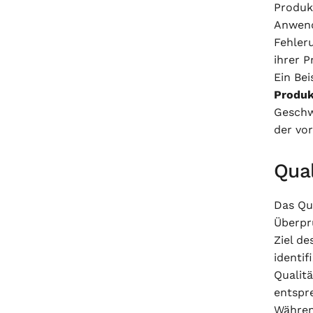
Produk
Anwend
Fehler
ihrer P
Ein Bei
Produk
Geschw
der vo
Qual
Das Qu
Überpr
Ziel d
identi
Qualit
entspr
Währen