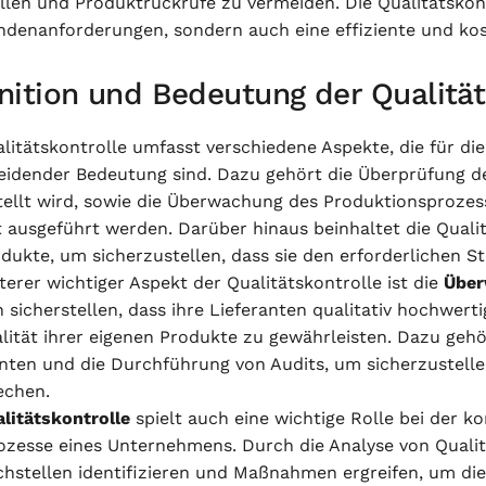
llen und Produktrückrufe zu vermeiden. Die Qualitätskont
ndenanforderungen, sondern auch eine effiziente und kos
nition und Bedeutung der Qualität
litätskontrolle umfasst verschiedene Aspekte, die für di
eidender Bedeutung sind. Dazu gehört die Überprüfung de
ellt wird, sowie die Überwachung des Produktionsprozesse
t ausgeführt werden. Darüber hinaus beinhaltet die Quali
dukte, um sicherzustellen, dass sie den erforderlichen S
terer wichtiger Aspekt der Qualitätskontrolle ist die
Über
 sicherstellen, dass ihre Lieferanten qualitativ hochwer
alität ihrer eigenen Produkte zu gewährleisten. Dazu geh
anten und die Durchführung von Audits, um sicherzustelle
echen.
litätskontrolle
spielt auch eine wichtige Rolle bei der k
ozesse eines Unternehmens. Durch die Analyse von Quali
hstellen identifizieren und Maßnahmen ergreifen, um di