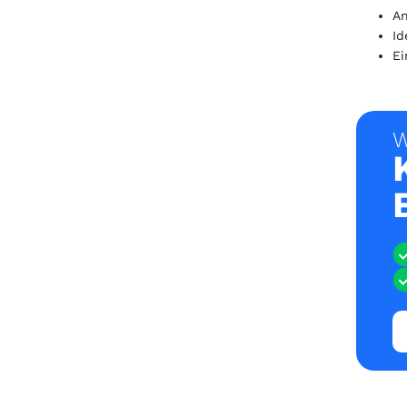
An
Id
Ei
W