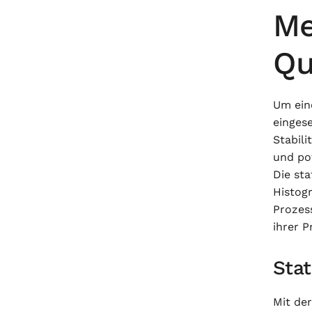
Me
Qu
Um ein
eingese
Stabil
und po
Die sta
Histog
Prozes
ihrer P
Stat
Mit de