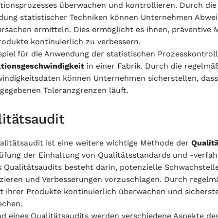
tionsprozesses überwachen und kontrollieren. Durch die
ung statistischer Techniken können Unternehmen Abweic
ursachen ermitteln. Dies ermöglicht es ihnen, präventive
rodukte kontinuierlich zu verbessern.
spiel für die Anwendung der statistischen Prozesskontroll
tionsgeschwindigkeit
in einer Fabrik. Durch die regelm
indigkeitsdaten können Unternehmen sicherstellen, dass 
rgegebenen Toleranzgrenzen läuft.
itätsaudit
alitätsaudit ist eine weitere wichtige Methode der
Qualit
üfung der Einhaltung von Qualitätsstandards und -verfah
es Qualitätsaudits besteht darin, potenzielle Schwachst
fizieren und Verbesserungen vorzuschlagen. Durch regel
ät ihrer Produkte kontinuierlich überwachen und sicherst
echen.
d eines Qualitätsaudits werden verschiedene Aspekte d