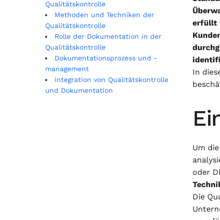
Qualitätskontrolle
Überwa
Methoden und Techniken der
erfüll
Qualitätskontrolle
Kunden
Rolle der Dokumentation in der
durchg
Qualitätskontrolle
Dokumentationsprozess und -
identi
management
In die
Integration von Qualitätskontrolle
beschä
und Dokumentation
Ei
Um die
analysi
oder D
Techni
Die Qua
Untern