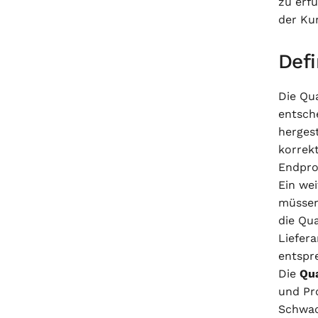
zu erfü
der Ku
Defi
Die Qua
entsch
hergest
korrek
Endpro
Ein wei
müssen
die Qu
Liefer
entspr
Die
Qua
und Pr
Schwac