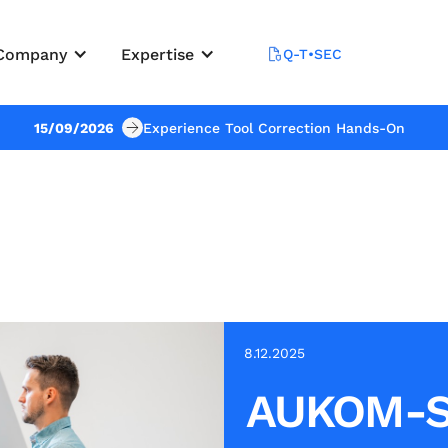
Company
Expertise
Q-T•SEC
15/09/2026
Experience Tool Correction Hands-On
8.12.2025
AUKOM-S