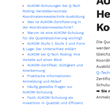
AU
AUKOM-Schulungen bei Q-Tech
He
Roding: Herstellerneutrale
Koordinatenmesstechnik-Ausbildung
Was ist AUKOM-Zertifizierung in
Ko
der Koordinatenmesstechnik?
Warum ist eine AUKOM-Schulung
für die Qualitätssicherung wichtig?
Die Qu
AUKOM Stufe 1, Stufe 2 und Form
werden
& Lage: Der Unterschied erklärt
Gleichz
AUKOM bei Q-Tech Roding: Ihre
Vorteile auf einen Blick
Koordi
AUKOM-Zertifikat: Gültigkeit und
Ausbild
Anerkennung
Q-Tech
Praktische Informationen:
Zertif
Anmeldung und Ablauf
Schulu
Häufig gestellte Fragen zur
➡️ Sie
AUKOM-Schulung
Anmeld
Fazit: AUKOM-Schulung als
Investition in Qualität und Effizienz