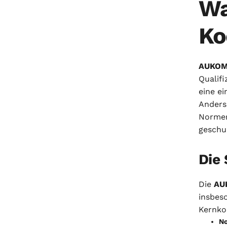
Wa
Ko
AUKOM 
Qualif
eine ei
Anders
Normen
geschul
Die
Die
AU
insbes
Kernko
No