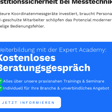
stitionssicherheit bei Messtechni
 teure Koordinatenmessgeräte investiert, braucht Persona
geschulte Mitarbeiter schöpfen das Potenzial moderner
elige Bedienungsfehler.
eiterbildung mit der Expert Academy:
Kostenloses
Beratungsgespräch
Alles über unsere praxisnahen Trainings & Seminare
Individuell für Ihre Branche & unverbindliches Angebot
JETZT INFORMIEREN