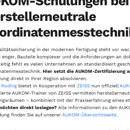
KOM-Schulungen bei 
rstellerneutrale
ordinatenmesstechni
alitätssicherung in der modernen Fertigung steht vor w
 enger, Bauteile komplexer und die Anforderungen an do
eitig fehlt es vielen Unternehmen an standardisiert gesc
natenmesstechnik.
Hier setzt die AUKOM-Zertifizierung a
ung direkt in Ihrer Region absolvieren.
 Roding
bietet in Kooperation mit
ZEISS
nun offiziell
AUKO
izierte AUKOM-Trainer von ZEISS vermitteln herstellerneu
ngsräumen – kombiniert mit der Praxiserfahrung eines eta
 möchten direkt loslegen?
Alle Informationen zu den AUK
ung finden Sie auf unserer
AUKOM-Übersichtsseite
.