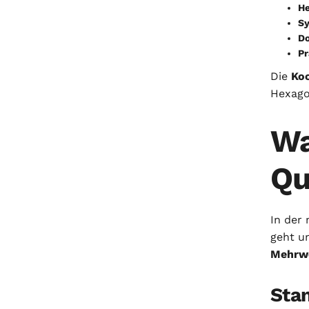
He
Sy
D
Pr
Die
Koo
Hexago
Wa
Qu
In der 
geht u
Mehrwe
Stan