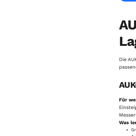
AU
La
Die AU
passen
AUK
Für we
Einstei
Messer
Was le
Gr