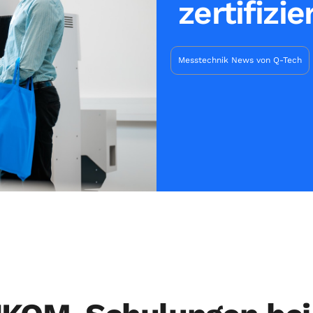
zertifizi
Messtechnik News von Q-Tech