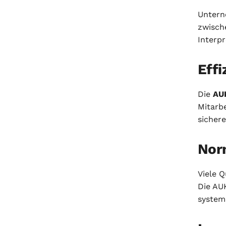
Untern
zwische
Interpr
Effi
Die
AUK
Mitarb
sichere
Nor
Viele 
Die AUK
system