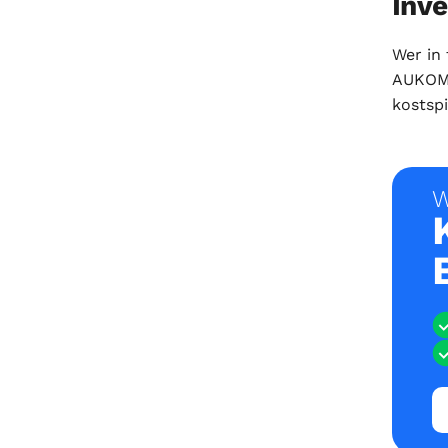
Inve
Wer in
AUKOM-
kostspi
W