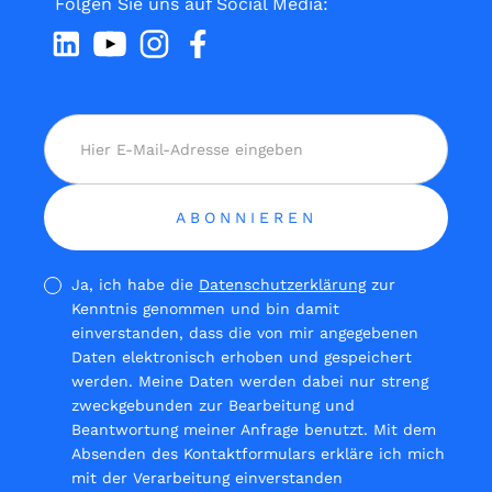
Folgen Sie uns auf Social Media:
Ja, ich habe die
Datenschutzerklärung
zur
Kenntnis genommen und bin damit
einverstanden, dass die von mir angegebenen
Daten elektronisch erhoben und gespeichert
werden. Meine Daten werden dabei nur streng
zweckgebunden zur Bearbeitung und
Beantwortung meiner Anfrage benutzt. Mit dem
Absenden des Kontaktformulars erkläre ich mich
mit der Verarbeitung einverstanden