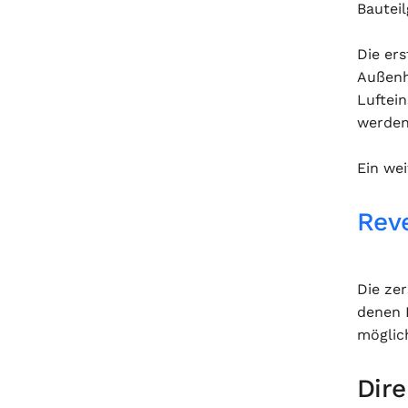
Bauteil
Die er
Außenh
Luftei
werden
Ein we
Rev
Die ze
denen 
möglic
Dire