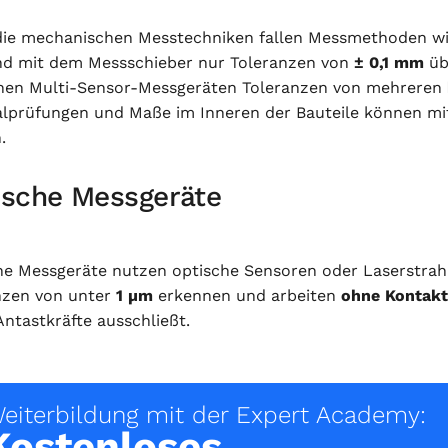
die mechanischen Messtechniken fallen Messmethoden w
d mit dem Messschieber nur Toleranzen von
± 0,1 mm
üb
en Multi-Sensor-Messgeräten Toleranzen von mehreren
alprüfungen und Maße im Inneren der Bauteile können 
.
ische Messgeräte
he Messgeräte nutzen optische Sensoren oder Laserstrah
nzen von unter
1 µm
erkennen und arbeiten
ohne Kontakt
ntastkräfte ausschließt.
eiterbildung mit der Expert Academy:
Kostenloses