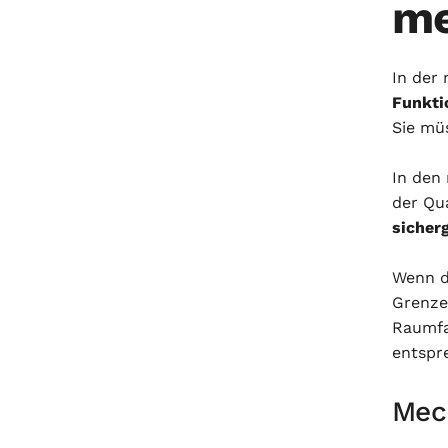
me
In der
Funkti
Sie mü
In den
der Qu
sicherg
Wenn d
Grenze
Raumfa
entsp
Mec