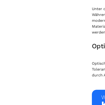
Unter 
Währen
modern
Materi
werden
Opt
Optisc
Tolera
durch A
W