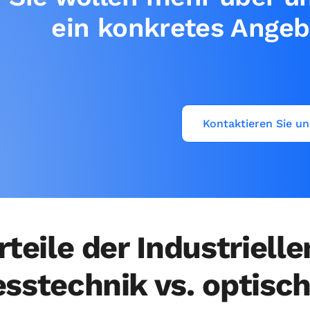
ein konkretes Angeb
Kontaktieren Sie un
rteile der Industriell
sstechnik vs. optisc