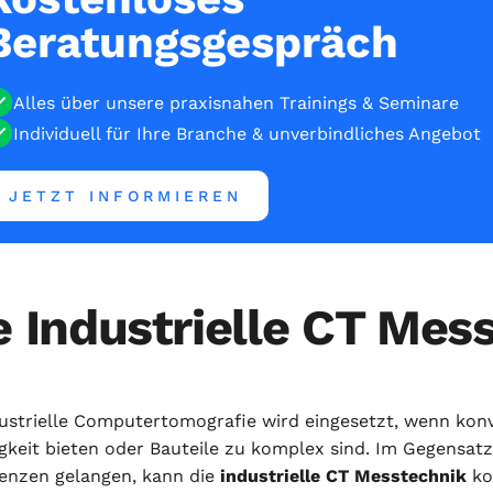
Beratungsgespräch
Alles über unsere praxisnahen Trainings & Seminare
Individuell für Ihre Branche & unverbindliches Angebot
JETZT INFORMIEREN
e Industrielle CT Mes
dustrielle Computertomografie wird eingesetzt, wenn konv
keit bieten oder Bauteile zu komplex sind. Im Gegensatz 
renzen gelangen, kann die
industrielle CT Messtechnik
ko