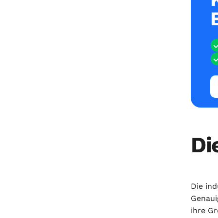
Di
Die in
Genauig
ihre G