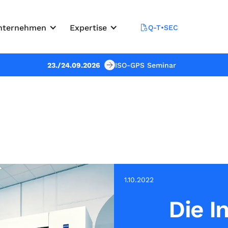
nternehmen
Expertise
Q-T•SEC
23./24.09.2026
ISO-GPS Seminar
1.10.2022
Die I