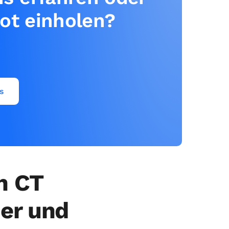
ot einholen?
s
en CT
her und