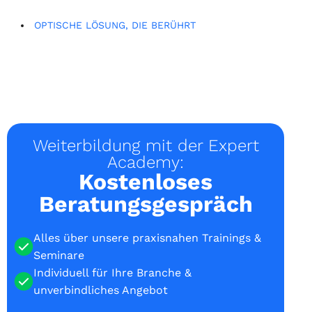
OPTISCHE LÖSUNG, DIE BERÜHRT
Weiterbildung mit der Expert
Academy:
Kostenloses
Beratungsgespräch
Alles über unsere praxisnahen Trainings &
Seminare
Individuell für Ihre Branche &
unverbindliches Angebot