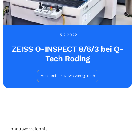
15.2.2022
ZEISS O-INSPECT 8/6/3 bei Q-
Tech Roding
Messtechnik News von Q-Tech
Inhaltsverzeichnis: