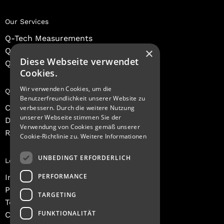
Our Services
Q-Tech Measurements
×
Q-Tech Consulting
Diese Webseite verwendet
Q-Tech Expert Academy
Cookies.
Wir verwenden Cookies, um die
Quick Links
Benutzerfreundlichkeit unserer Website zu
Contacts
verbessern. Durch die weitere Nutzung
unserer Webseite stimmen Sie der
Dashboard Login
Verwendung von Cookies gemäß unserer
Register
Cookie-Richtlinie zu.
Weitere Informationen
UNBEDINGT ERFORDERLICH
Legal Information
PERFORMANCE
Imprint
Privacy Policy
TARGETING
Terms and Conditions
FUNKTIONALITÄT
Contact