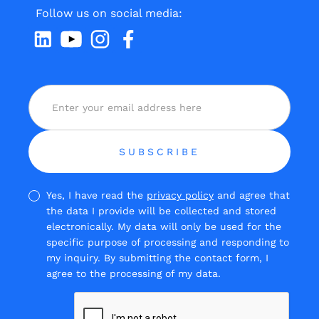
Follow us on social media:
Yes, I have read the
privacy policy
and agree that
the data I provide will be collected and stored
electronically. My data will only be used for the
specific purpose of processing and responding to
my inquiry. By submitting the contact form, I
agree to the processing of my data.