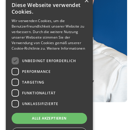
×
Diese Webseite verwendet
Cookies.
Wir verwenden Cookies, um die
Benutzerfreundlichkeit unserer Website zu
verbessern. Durch die weitere Nutzung
unserer Webseite stimmen Sie der
Verwendung von Cookies gemäß unserer
Cookie-Richtlinie zu.
Weitere Informationen
UNBEDINGT ERFORDERLICH
PERFORMANCE
TARGETING
FUNKTIONALITÄT
UNKLASSIFIZIERTE
Fabian Kerscher
ALLE AKZEPTIEREN
E-Mail:
bewerbung@q-tech-roding.de