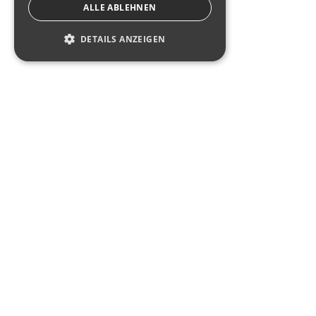
ALLE ABLEHNEN
Tel:
+49 9461 91 493-0
DETAILS ANZEIGEN
Kontakt
SIE HABEN FRAGEN?
Kontaktieren Sie uns