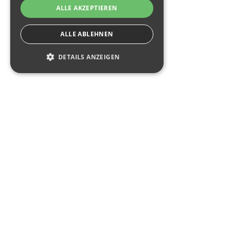
ALLE AKZEPTIEREN
Fabian Kerscher
ALLE ABLEHNEN
E-Mail:
bewerbung@q-tech-roding.de
Tel:
+49 9461 91 493-0
DETAILS ANZEIGEN
Kontakt
SIE HABEN FRAGEN?
Kontaktieren Sie uns