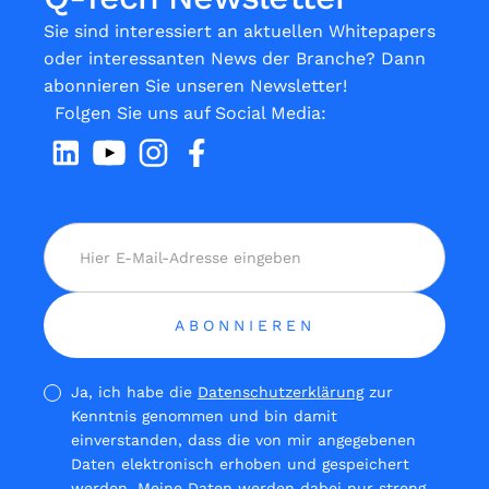
Sie sind interessiert an aktuellen Whitepapers
oder interessanten News der Branche? Dann
abonnieren Sie unseren Newsletter!
Folgen Sie uns auf Social Media:
Ja, ich habe die
Datenschutzerklärung
zur
Kenntnis genommen und bin damit
einverstanden, dass die von mir angegebenen
Daten elektronisch erhoben und gespeichert
werden. Meine Daten werden dabei nur streng